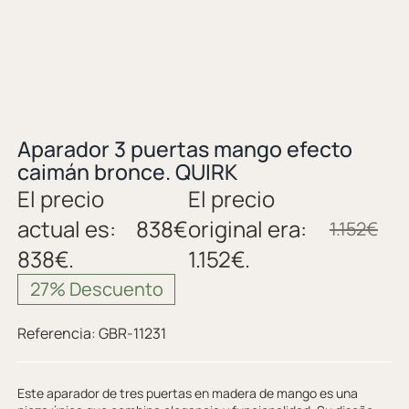
Aparador 3 puertas mango efecto
caimán bronce. QUIRK
El precio
El precio
actual es:
838
€
original era:
1.152
€
838€.
1.152€.
27% Descuento
Referencia:
GBR-11231
Este aparador de tres puertas en madera de mango es una