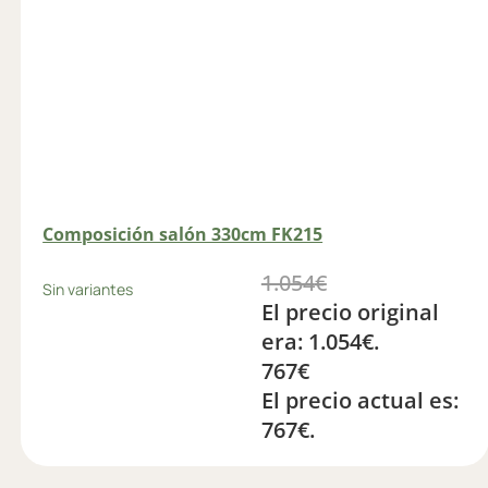
Composición salón 330cm FK215
1.054
€
Sin variantes
El precio original
era: 1.054€.
767
€
El precio actual es:
767€.