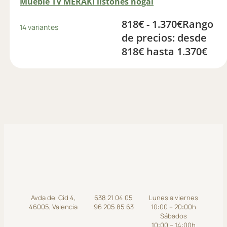
Mueble TV MERAKI listones nogal
818
€
-
1.370
€
Rango
14 variantes
de precios: desde
818€ hasta 1.370€
Avda del Cid 4,
638 21 04 05
Lunes a viernes
46005, Valencia
96 205 85 63
10:00 – 20:00h
Sábados
10:00 – 14:00h