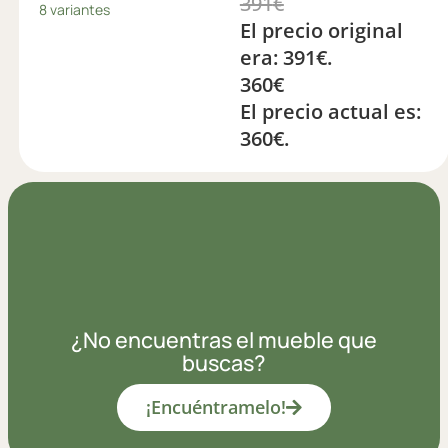
391
€
8 variantes
El precio original
era: 391€.
360
€
El precio actual es:
360€.
¿No encuentras el mueble que
buscas?
¡Encuéntramelo!