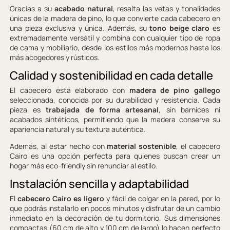
Gracias a su
acabado natural
, resalta las vetas y tonalidades
únicas de la madera de pino, lo que convierte cada cabecero en
una pieza exclusiva y única. Además, su
tono beige claro
es
extremadamente versátil y combina con cualquier tipo de ropa
de cama y mobiliario, desde los estilos más modernos hasta los
más acogedores y rústicos.
Calidad y sostenibilidad en cada detalle
El cabecero está elaborado con
madera de pino gallego
seleccionada, conocida por su durabilidad y resistencia. Cada
pieza es
trabajada de forma artesanal
, sin barnices ni
acabados sintéticos, permitiendo que la madera conserve su
apariencia natural y su textura auténtica.
Además, al estar hecho con
material sostenible
, el cabecero
Cairo es una opción perfecta para quienes buscan crear un
hogar más eco-friendly sin renunciar al estilo.
Instalación sencilla y adaptabilidad
El
cabecero Cairo es ligero
y fácil de colgar en la pared, por lo
que podrás instalarlo en pocos minutos y disfrutar de un cambio
inmediato en la decoración de tu dormitorio. Sus dimensiones
compactas (60 cm de alto y 100 cm de largo) lo hacen perfecto