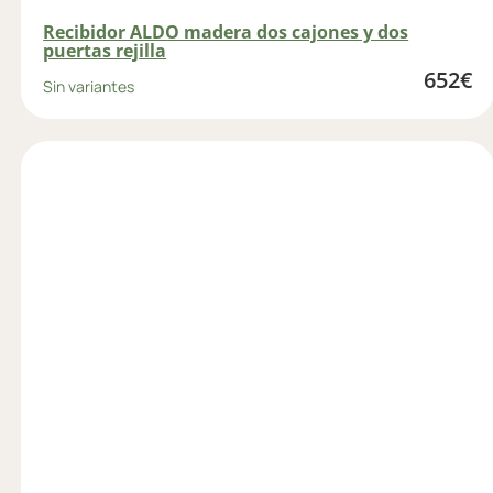
Recibidor ALDO madera dos cajones y dos
puertas rejilla
652
€
Sin variantes