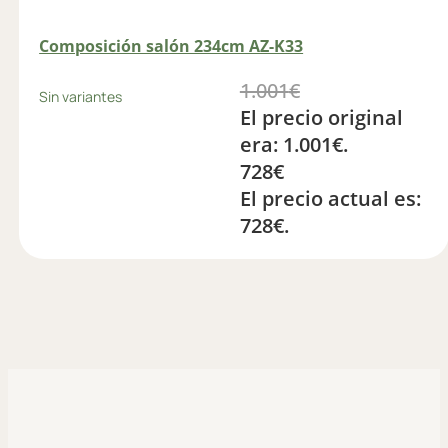
Composición salón 234cm AZ-K33
1.001
€
Sin variantes
El precio original
era: 1.001€.
728
€
El precio actual es:
728€.