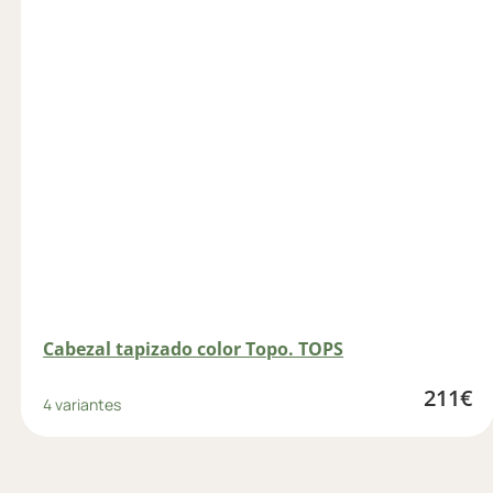
Cabezal tapizado color Topo. TOPS
211
€
4 variantes