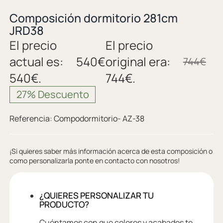
Composición dormitorio 281cm
JRD38
El precio
El precio
actual es:
540
€
original era:
744
€
540€.
744€.
27% Descuento
Referencia:
Compodormitorio- AZ-38
¡Si quieres saber más información acerca de esta composición o
como personalizarla ponte en contacto con nosotros!
¿QUIERES PERSONALIZAR TU
PRODUCTO?
Cuéntamos con que colores y acabados te