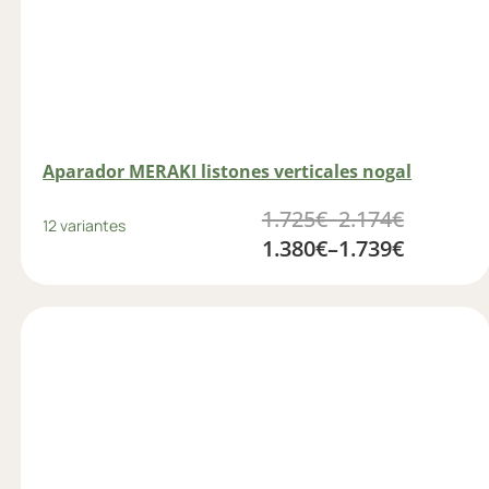
Aparador MERAKI listones verticales nogal
1.725
€
–
2.174
€
12 variantes
1.380
€
–
1.739
€