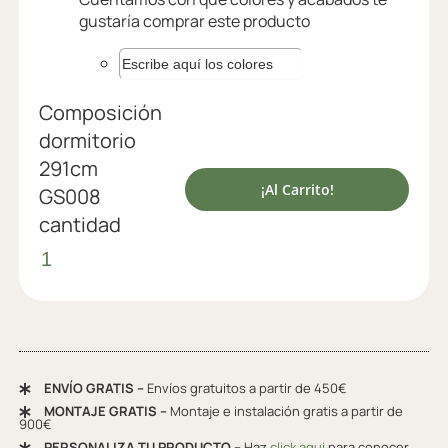
gustaría comprar este producto
Composición
dormitorio
291cm
¡Al Carrito!
GS008
cantidad
ENVÍO GRATIS –
Envíos gratuitos a partir de 450€
MONTAJE GRATIS –
Montaje e instalación gratis a partir de
900€
PERSONALIZA TU PRODUCTO –
Haz
click aqui
para conocer