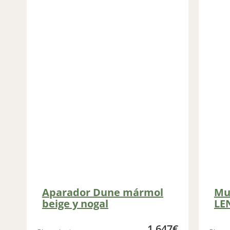
Aparador Dune mármol
Mu
beige y nogal
LE
1.647
€