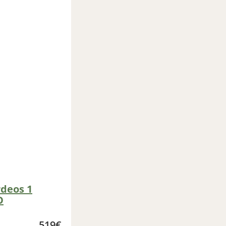
deos 1
O
519
€