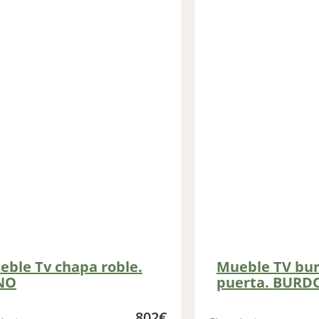
eble Tv chapa roble.
Mueble TV bur
NO
puerta. BURD
802
€