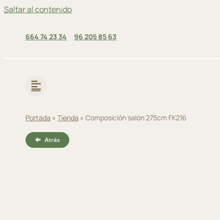
Saltar al contenido
664 74 23 34
96 205 85 63
Portada
»
Tienda
»
Composición salón 275cm FK216
Atrás