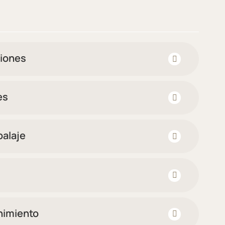
iones
es
alaje
nimiento