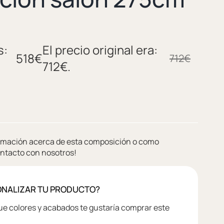
s:
El precio original era:
518
€
712
€
712€.
ormación acerca de esta composición o como
ontacto con nosotros!
ONALIZAR TU PRODUCTO?
 colores y acabados te gustaría comprar este