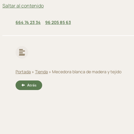
Saltar al contenido
664 74 23 34
96 205 85 63
Portada
»
Tienda
»
Mecedora blanca de madera y tejido
Atrás