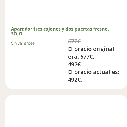
Aparador tres cajones y dos puertas fresno.
SOJO
677
€
Sin variantes
El precio original
era: 677€.
492
€
El precio actual es:
492€.