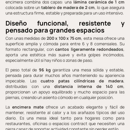
encimera combina dos capas: una
lámina cerámica de 1 cm
colocada sobre un
tablero de madera de 2 cm
, lo que asegura
una estructura firme, estable y preparada para un uso intensivo.
Diseño funcional, resistente y
pensado para grandes espacios
Con unas medidas de
200 x 100 x 75 cm
, esta mesa ofrece una
superficie amplia y cómoda para entre 6 y 8 comensales. Su
formato rectangular, con
cantos ligeramente redondeados
,
aporta una estética más suave y evita golpes incómodos,
especialmente útil si hay niños o zonas de paso.
El peso total de
96 kg
garantiza una mesa sólida y estable,
pensada para durar muchos años manteniendo su apariencia
impecable. Las
cuatro patas cilíndricas de madera
,
distribuidas con una
distancia interna de 140 cm
,
proporcionan un apoyo equilibrado y mucho espacio para las
piernas, creando un asiento cómodo en cualquier posición.
La
encimera mate
ofrece un acabado elegante y fácil de
mantener, resistente al calor y a los arañazos típicos del uso
diario. Es una mesa ideal tanto para hogares como para
restaurantes, oficinas o espacios contract que necesiten una
pieza capaz de soportar actividad constante sin perder estilo.