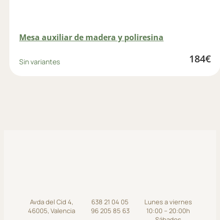
Mesa auxiliar de madera y poliresina
184
€
Sin variantes
Avda del Cid 4,
638 21 04 05
Lunes a viernes
46005, Valencia
96 205 85 63
10:00 – 20:00h
Sábados