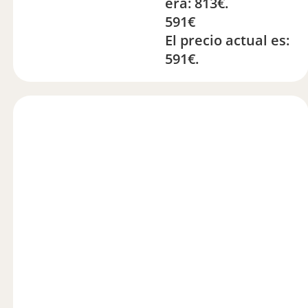
era: 813€.
591
€
El precio actual es:
591€.