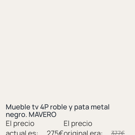
Mueble tv 4P roble y pata metal
negro. MAVERO
El precio
El precio
actual es:
275
€
original era:
377
€