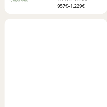
12 variantes
957
€
–
1.229
€