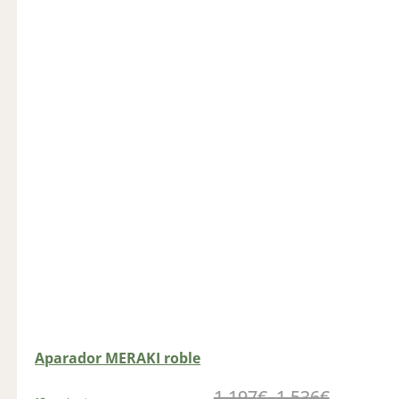
Aparador MERAKI roble
1.197
€
–
1.536
€