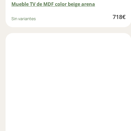
Mueble TV de MDF color beige arena
718
€
Sin variantes