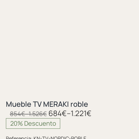
Mueble TV MERAKI roble
684
€
–
1.221
€
854
€
–
1.526
€
20% Descuento
Referencia:
KN-TV-NORDIC-ROBLE