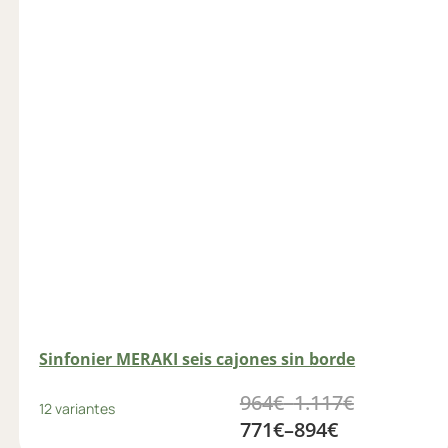
Sinfonier MERAKI seis cajones sin borde
964
€
–
1.117
€
12 variantes
771
€
–
894
€