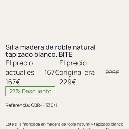
Silla madera de roble natural
tapizado blanco. BITE
El precio
El precio
actual es:
167
€
original era:
229
€
167€.
229€.
27% Descuento
Referencia:
GBR-11330/1
Este silla fabricada en madera de roble natural y tapizado blanco