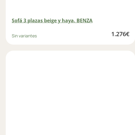
Sofá 3 plazas beige y haya. BENZA
1.276
€
Sin variantes