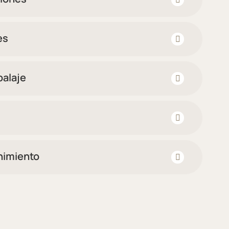
es
alaje
nimiento