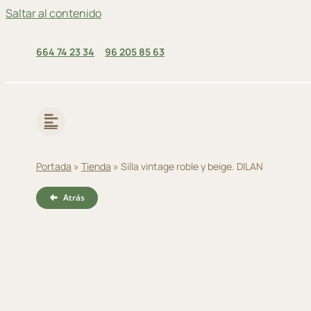
Saltar al contenido
664 74 23 34
96 205 85 63
Portada
»
Tienda
»
Silla vintage roble y beige. DILAN
Atrás