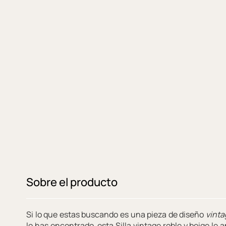
Sobre el producto
Si lo que estas buscando es una pieza de diseño
vint
lo has encontrado, esta Silla vintage roble y beige le 