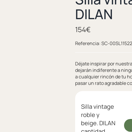
DILAN
154
€
Referencia:
SC-00SL1152
Déjate inspirar por nuestra
dejarán indiferente a ning
a cualquier rincón de tu h
pasar un rato agradable co
Silla vintage
roble y
beige. DILAN
cantidad