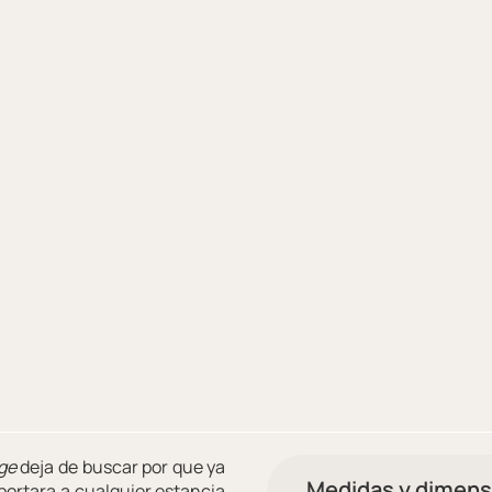
age
deja de buscar por que ya
Medidas y dimens
aportara a cualquier estancia