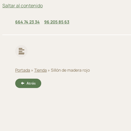
Saltar al contenido
664 74 23 34
96 205 85 63
Portada
»
Tienda
»
Sillón de madera rojo
Atrás