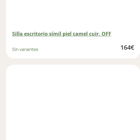
Silla escritorio símil piel camel cuir. OFF
164
€
Sin variantes