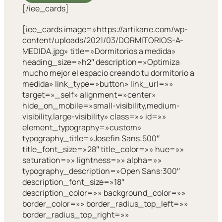
[/iee_cards]
[iee_cards image=»https://artikane.com/wp-
content/uploads/2021/03/DORMITORIOS-A-
MEDIDA.jpg» title=»Dormitorios a medida»
heading_size=»h2″ description=»Optimiza
mucho mejor el espacio creando tu dormitorio a
medida» link_type=»button» link_url=»»
target=»_self» alignment=»center»
hide_on_mobile=»small-visibility,medium-
visibility,large-visibility» class=»» id=»»
element_typography=»custom»
typography_title=»Josefin Sans:500″
title_font_size=»28″ title_color=»» hue=»»
saturation=»» lightness=»» alpha=»»
typography_description=»Open Sans:300″
description_font_size=»18″
description_color=»» background_color=»»
border_color=»» border_radius_top_left=»»
border_radius_top_right=»»