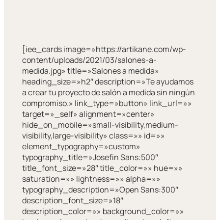
[iee_cards image=»https://artikane.com/wp-
content/uploads/2021/03/salones-a-
medida.jpg» title=»Salones a medida»
heading_size=»h2″ description=»Te ayudamos
a crear tu proyecto de salón a medida sin ningún
compromiso.» link_type=»button» link_url=»»
target=»_self» alignment=»center»
hide_on_mobile=»small-visibility,medium-
visibility,large-visibility» class=»» id=»»
element_typography=»custom»
typography_title=»Josefin Sans:500″
title_font_size=»28″ title_color=»» hue=»»
saturation=»» lightness=»» alpha=»»
typography_description=»Open Sans:300″
description_font_size=»18″
description_color=»» background_color=»»