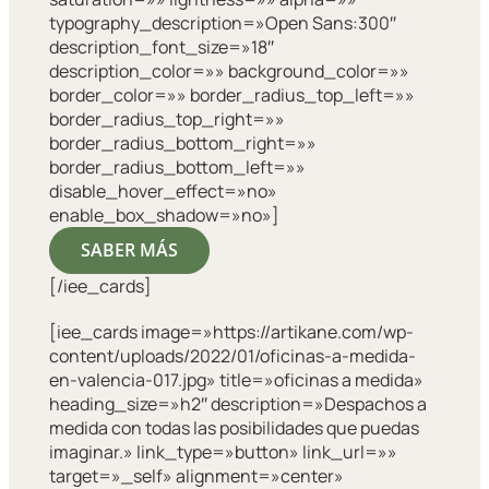
typography_description=»Open Sans:300″
description_font_size=»18″
description_color=»» background_color=»»
border_color=»» border_radius_top_left=»»
border_radius_top_right=»»
border_radius_bottom_right=»»
border_radius_bottom_left=»»
disable_hover_effect=»no»
enable_box_shadow=»no»]
SABER MÁS
[/iee_cards]
[iee_cards image=»https://artikane.com/wp-
content/uploads/2022/01/oficinas-a-medida-
en-valencia-017.jpg» title=»oficinas a medida»
heading_size=»h2″ description=»Despachos a
medida con todas las posibilidades que puedas
imaginar.» link_type=»button» link_url=»»
target=»_self» alignment=»center»