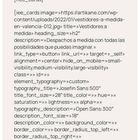
[iee_cards image=»https://artikane.com/wp-
content/uploads/2022/01/vestidores-a-medida-
en-valencia-012.jpg» title=»Vestidores a
medida» heading_size=»h2″
description=»Despachos a medida con todas las
posibilidades que puedas imaginar.»
link_type=»button» link_url=»» target=»_self»
alignment=»center» hide_on_mobile=»small-
visibility,medium-visibility,large-visibility»
class=»» id=»»
element_typography=»custom»
typography_title=»Josefin Sans:500″
title_font_size=»28″ title_color=»» hue=»»
saturation=»» lightness=»» alpha=»»
typography_description=»Open Sans:300″
description_font_size=»18″
description_color=»» background_color=»»
border_color=»» border_radius_top_left=»»
border_radius_top_right=»»