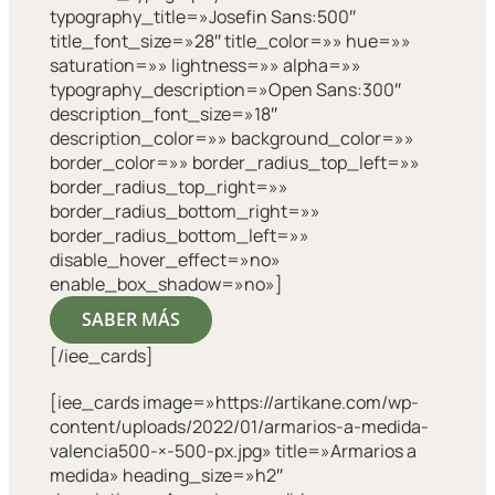
typography_title=»Josefin Sans:500″
title_font_size=»28″ title_color=»» hue=»»
saturation=»» lightness=»» alpha=»»
typography_description=»Open Sans:300″
description_font_size=»18″
description_color=»» background_color=»»
border_color=»» border_radius_top_left=»»
border_radius_top_right=»»
border_radius_bottom_right=»»
border_radius_bottom_left=»»
disable_hover_effect=»no»
enable_box_shadow=»no»]
SABER MÁS
[/iee_cards]
[iee_cards image=»https://artikane.com/wp-
content/uploads/2022/01/armarios-a-medida-
valencia500-×-500-px.jpg» title=»Armarios a
medida» heading_size=»h2″