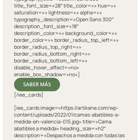
title_font_size=»28″ title_color=»» hue=»»
saturation=»» lightness=»» alpha=»»
typography_description=»Open Sans:300″
description_font_size=»18″
description_color=»» background_color=»»
border_color=»» border_radius_top_left=»»
border_radius_top_right=»»
border_radius_bottom_right=»»
border_radius_bottom_left=»»
disable_hover_effect=»no»
enable_box_shadow=»no»]
SABER MÁS
[/iee_cards]
[iee_cards image=»https://artikane.com/wp-
content/uploads/2022/01/camas-abatibles-a-
medida-en-valencia-015.jpg» title=»Cama
abatibles a medida» heading_size=»h2″
description=»Despachos a medida con todas las