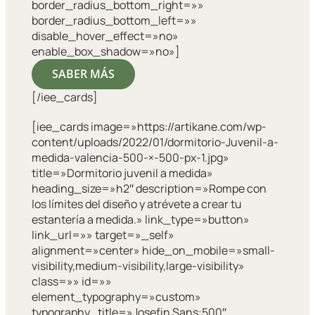
border_radius_bottom_right=»»
border_radius_bottom_left=»»
disable_hover_effect=»no»
enable_box_shadow=»no»]
SABER MÁS
[/iee_cards]
[iee_cards image=»https://artikane.com/wp-
content/uploads/2022/01/dormitorio-Juvenil-a-
medida-valencia-500-×-500-px-1.jpg»
title=»Dormitorio juvenil a medida»
heading_size=»h2″ description=»Rompe con
los límites del diseño y atrévete a crear tu
estantería a medida.» link_type=»button»
link_url=»» target=»_self»
alignment=»center» hide_on_mobile=»small-
visibility,medium-visibility,large-visibility»
class=»» id=»»
element_typography=»custom»
typography_title=»Josefin Sans:500″