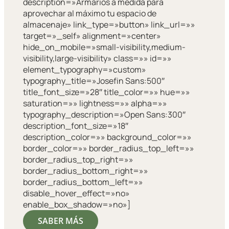
description=»Armarios a medida para
aprovechar al máximo tu espacio de
almacenaje» link_type=»button» link_url=»»
target=»_self» alignment=»center»
hide_on_mobile=»small-visibility,medium-
visibility,large-visibility» class=»» id=»»
element_typography=»custom»
typography_title=»Josefin Sans:500″
title_font_size=»28″ title_color=»» hue=»»
saturation=»» lightness=»» alpha=»»
typography_description=»Open Sans:300″
description_font_size=»18″
description_color=»» background_color=»»
border_color=»» border_radius_top_left=»»
border_radius_top_right=»»
border_radius_bottom_right=»»
border_radius_bottom_left=»»
disable_hover_effect=»no»
enable_box_shadow=»no»]
SABER MÁS