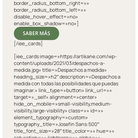
border_radius_bottom_right=»»
border_radius_bottom_left=»»
disable_hover_effect=»no»
enable_box_shadow=»no»]
SABER MÁS
[/iee_cards]
[iee_cards image=»https://artikane.com/wp-
content/uploads/2021/03/despachos-a-
medida.jpg» title=»Despachos a medida»
heading_size=»h2″ description=»Despachos a
medida con todas las posibilidades que puedas
imaginar.» link_type=»button» link_url=»»
target=»_self» alignment=»center»
hide_on_mobile=»small-visibility,medium-
visibility,large-visibility» class=»» id=»»
element_typography=»custom»
typography_title=»Josefin Sans:500″
title_font_size=»28″ title_color=»» hue=»»
saturation=»» lightness=»» alpha=»»