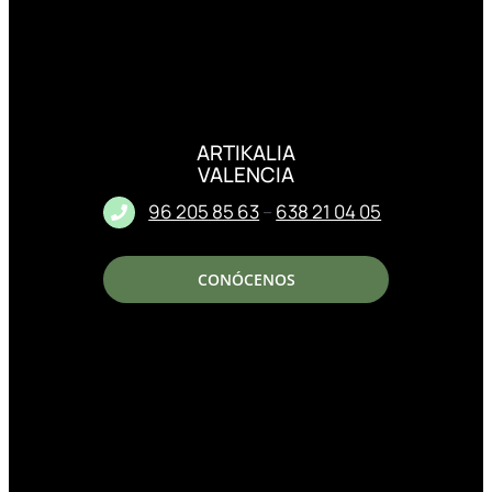
ARTIKALIA
VALENCIA
96 205 85 63
–
638 21 04 05
CONÓCENOS