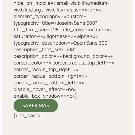
hide_on_mobile=»small-visibility,medium-
visibility,large-visibility» class=»» id=»»
element_typography=»custom»
typography_title=»Josefin Sans:500″
title_font_size=»28″ title_color=»» hue=»»
saturation=»» lightness=»» alpha=»»
typography_description=»Open Sans:300″
description_font_size=»18″
description_color=»» background_color=»»
border_color=»» border_radius_top_left=»»
border_radius_top_right=»»
border_radius_bottom_right=»»
border_radius_bottom_left=»»
disable_hover_effect=»no»
enable_box_shadow=»no»]
SABER MÁS
[/iee_cards]