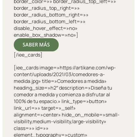
border_color=»» border_radius_top_left=»»
border_radius_top_right=»»
border_radius_bottom_right=»»
border_radius_bottom_left=»»
disable_hover_effect=»no»
enable_box_shadow=»no»]
SABER MÁS
[/iee_cards]
[iee_cards image=»https://artikane.com/wp-
content/uploads/2021/03/comedores-a-
medida.jpg» title=»Comedores a medida»
heading_size=»h2″ description=»Diseña tu
comedor a medida y comienza a disfrutar al
100% de tu espacio.» link_type=»button»
link_url=»» target=»_self»
alignment=»center» hide_on_mobile=»small-
visibility,medium-visibility,large-visibility»
class=»» id=»»
element_typography=»custom»