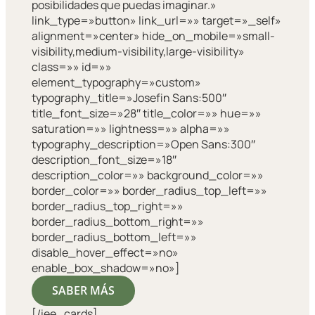
posibilidades que puedas imaginar.»
link_type=»button» link_url=»» target=»_self»
alignment=»center» hide_on_mobile=»small-
visibility,medium-visibility,large-visibility»
class=»» id=»»
element_typography=»custom»
typography_title=»Josefin Sans:500″
title_font_size=»28″ title_color=»» hue=»»
saturation=»» lightness=»» alpha=»»
typography_description=»Open Sans:300″
description_font_size=»18″
description_color=»» background_color=»»
border_color=»» border_radius_top_left=»»
border_radius_top_right=»»
border_radius_bottom_right=»»
border_radius_bottom_left=»»
disable_hover_effect=»no»
enable_box_shadow=»no»]
SABER MÁS
[/iee_cards]