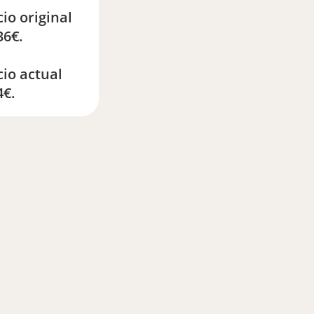
cio original
36€.
cio actual
4€.