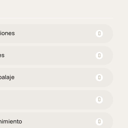
iones
es
alaje
nimiento