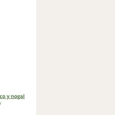
co y nogal
A