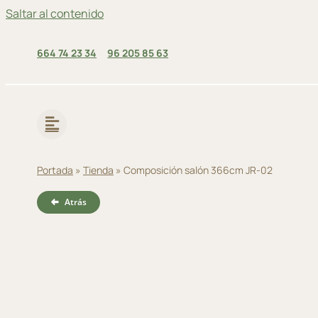
Saltar al contenido
664 74 23 34
96 205 85 63
Portada
»
Tienda
»
Composición salón 366cm JR-02
Atrás