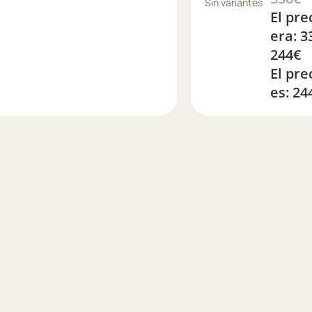
Sin variantes
El pre
era: 3
244
€
El pre
es: 24