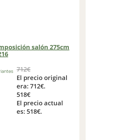
mposición salón 275cm
216
712
€
riantes
El precio original
era: 712€.
518
€
El precio actual
es: 518€.