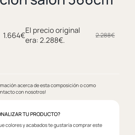
El precio original
1.664
€
2.288
€
era: 2.288€.
ormación acerca de esta composición o como
ontacto con nosotros!
ONALIZAR TU PRODUCTO?
 colores y acabados te gustaría comprar este