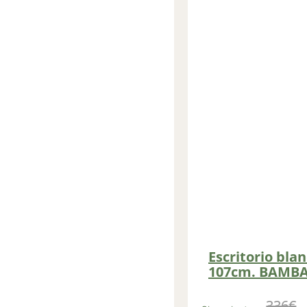
Escritorio blan
107cm. BAMB
336
€