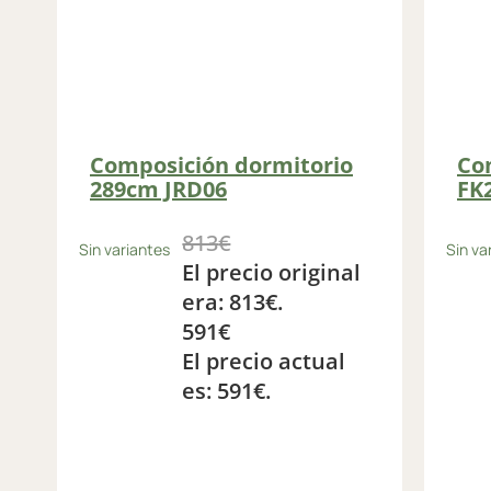
Composición dormitorio
Co
289cm JRD06
FK
813
€
Sin variantes
Sin va
El precio original
era: 813€.
591
€
El precio actual
es: 591€.