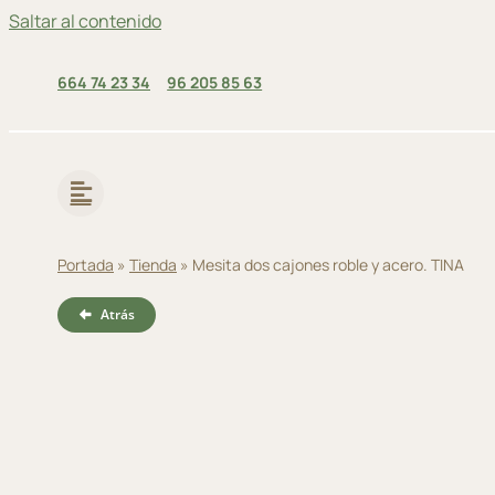
Saltar al contenido
664 74 23 34
96 205 85 63
Portada
»
Tienda
»
Mesita dos cajones roble y acero. TINA
Atrás