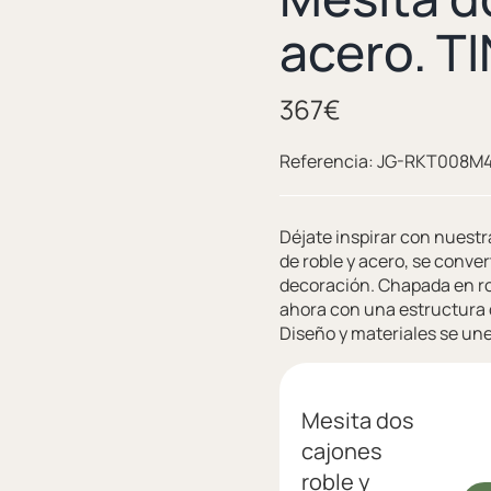
acero. T
367
€
Referencia:
JG-RKT008M
Déjate inspirar con nuestr
de roble y acero, se conve
decoración. Chapada en r
ahora con una estructura d
Diseño y materiales se un
Mesita dos
cajones
roble y