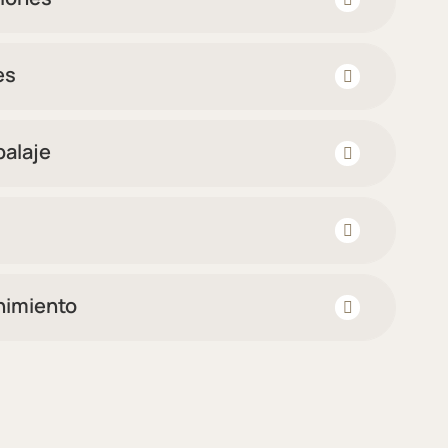
es
alaje
nimiento