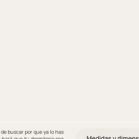
 de buscar por que ya lo has
Medidas y dimens
,
hará que tu dormitorio sea