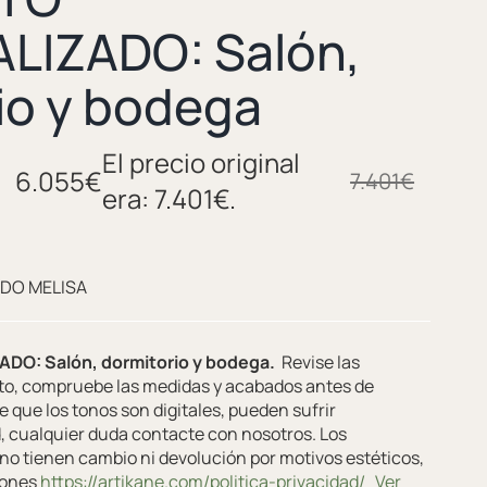
LIZADO: Salón,
io y bodega
El precio original
6.055
€
7.401
€
era: 7.401€.
DO MELISA
O: Salón, dormitorio y bodega.
Revise las
cto, compruebe las medidas y acabados antes de
e que los tonos son digitales, pueden sufrir
d, cualquier duda contacte con nosotros. Los
no tienen cambio ni devolución por motivos estéticos,
iones
https://artikane.com/politica-privacidad/
Ver