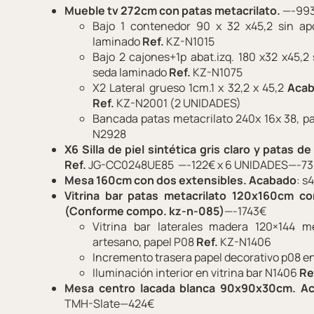
Mueble tv 272cm con patas metacrilato.
—-99
Bajo 1 contenedor 90 x 32 x45,2 sin a
laminado
Ref.
KZ-N1015
Bajo 2 cajones+1p abat.izq. 180 x32 x45,2
seda laminado
Ref.
KZ-N1075
X2 Lateral grueso 1cm.1 x 32,2 x 45,2
Aca
Ref.
KZ-N2001 (2 UNIDADES)
Bancada patas metacrilato 240x 16x 38, 
N2928
X6 Silla de piel sintética gris claro y patas 
Ref.
JG-CC0248UE85 —-122€ x 6 UNIDADES—-7
Mesa 160cm con dos extensibles.
Acabado
: s
Vitrina bar patas metacrilato 120x160cm co
(Conforme compo. kz-n-085)
—-1743€
Vitrina bar laterales madera 120×144 m
artesano, papel P08
Ref.
KZ-N1406
Incremento trasera papel decorativo p08 e
Iluminación interior en vitrina bar N1406
Re
Mesa centro lacada blanca 90x90x30cm.
A
TMH-Slate—424€