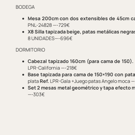
BODEGA
Mesa 200cm con dos extensibles de 45cm c
PNL-24828 —-729€
X8 Silla tapizada beige, patas metálicas negra
8 UNIDADES—-696€
DORMITORIO
Cabezal tapizado 160cm (para cama de 150).
LPR-California —-218€
Base tapizada para cama de 150×190 con pat
plata
Ref.
LPR-Gala +Juego patas Angelo moca 
Set 2 mesas metal geométrico y tapa efecto 
—-303€