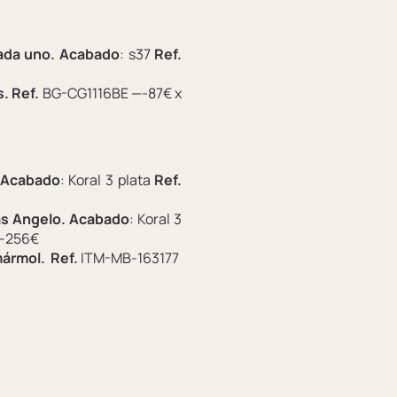
ada uno.
Acabado
: s37
Ref.
s.
Ref.
BG-CG1116BE —-87€ x
Acabado
: Koral 3 plata
Ref.
as Angelo.
Acabado
: Koral 3
—-256€
mármol.
Ref.
ITM-MB-163177