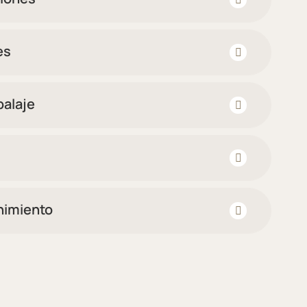
es
alaje
nimiento