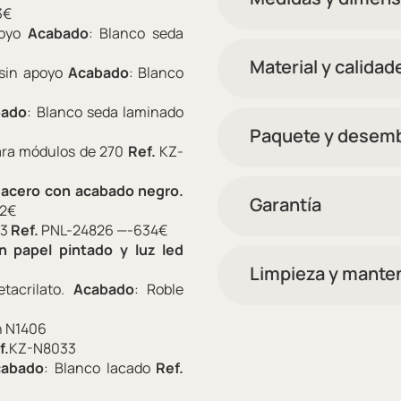
3€
poyo
Acabado
: Blanco seda
Material y calidad
 sin apoyo
Acabado
: Blanco
bado
: Blanco seda laminado
Paquete y desemb
para módulos de 270
Ref.
KZ-
de acero con acabado negro.
Garantía
32€
43
Ref.
PNL-24826 —-634€
n papel pintado y luz led
Limpieza y mante
etacrilato.
Acabado
: Roble
n N1406
f.
KZ-N8033
cabado
: Blanco lacado
Ref.